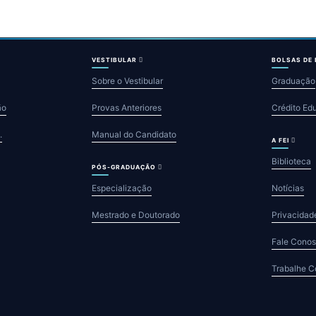
VESTIBULAR
BOLSAS DE
Sobre o Vestibular
Graduação
ão
Provas Anteriores
Crédito Ed
.
Manual do Candidato
A FEI
Biblioteca
PÓS-GRADUAÇÃO
Especialização
Notícias
Mestrado e Doutorado
Privacidad
Fale Cono
Trabalhe 