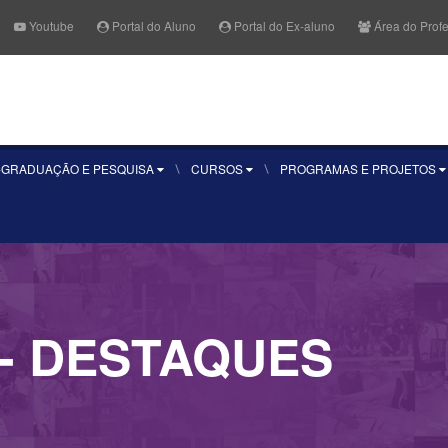
Youtube
Portal do Aluno
Portal do Ex-aluno
Área do Prof
Fale Conosco
Quero se
-GRADUAÇÃO E PESQUISA
CURSOS
PROGRAMAS E PROJETOS
- DESTAQUES