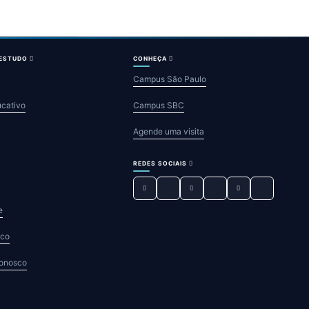
 ESTUDO
CONHEÇA
Campus São Paulo
ucativo
Campus SBC
Agende uma visita
REDES SOCIAIS
e
sco
Conosco