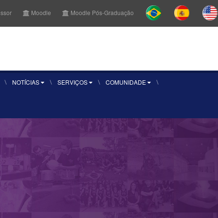
essor
Moodle
Moodle Pós-Graduação
r Aluno
Sou aluno
Inscreva-se
NOTÍCIAS
SERVIÇOS
COMUNIDADE