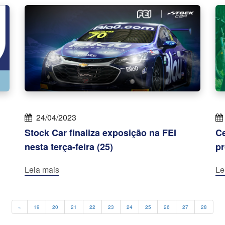
24/04/2023
Stock Car finaliza exposição na FEI
Ce
nesta terça-feira (25)
pr
Leia mais
Le
Previous
«
19
20
21
22
23
24
25
26
27
28