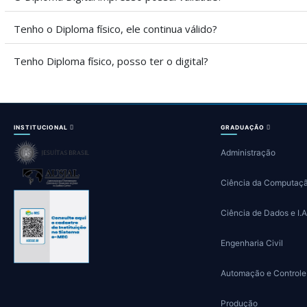
Tenho o Diploma físico, ele continua válido?
Tenho Diploma físico, posso ter o digital?
INSTITUCIONAL
GRADUAÇÃO
Administração
Ciência da Computaç
Ciência de Dados e I.A
Engenharia Civil
Automação e Controle
Produção