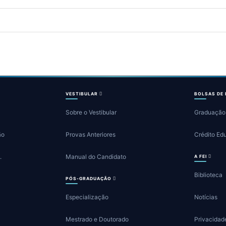
VESTIBULAR
BOLSAS DE
Sobre o Vestibular
Graduação
ão
Provas Anteriores
Crédito Ed
.
Manual do Candidato
A FEI
Biblioteca
PÓS-GRADUAÇÃO
Especialização
Notícias
Mestrado e Doutorado
Privacidad