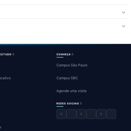
 ESTUDO
CONHEÇA
Campus São Paulo
ucativo
Campus SBC
Agende uma visita
REDES SOCIAIS
e