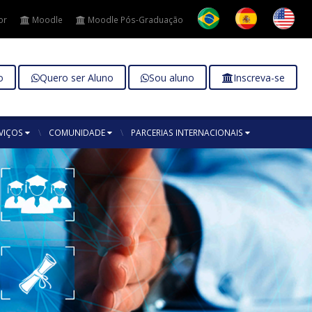
or
Moodle
Moodle Pós-Graduação
o
Quero ser Aluno
Sou aluno
Inscreva-se
VIÇOS
COMUNIDADE
PARCERIAS INTERNACIONAIS