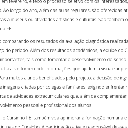
 em fevereiro, é feito o processo seletivo com os interessados
Ao longo do ano, além das aulas regulares, são oferecidas ati
as a museus ou atividades artísticas e culturais. São também of
da FEI.
o comparando os resultados da avaliação diagnóstica realizada
ngo do período. Além dos resultados acadêmicos, a equipe do 
 importantes, tais como fomentar o desenvolvimento do senso c
culturais e fornecendo informações que ajudem a visualizar po
Para muitos alunos beneficiados pelo projeto, a decisão de in
 e imagens criadas por colegas e familiares, exigindo enfrentar
ferta de atividades extracurriculares que, além de complementa
olvimento pessoal e profissional dos alunos.
, o Cursinho FEI também visa aprimorar a formação humana e i
plinas do Cursinho. A participação ativa e responsável desses