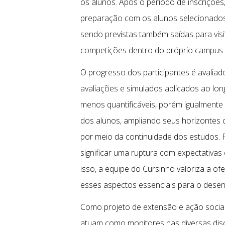
os alunos. Após o período de inscrições,
preparação com os alunos selecionados. 
sendo previstas também saídas para visit
competições dentro do próprio campus 
O progresso dos participantes é avaliad
avaliações e simulados aplicados ao lo
menos quantificáveis, porém igualmente
dos alunos, ampliando seus horizontes 
por meio da continuidade dos estudos. 
significar uma ruptura com expectativas
isso, a equipe do Cursinho valoriza a o
esses aspectos essenciais para o desenv
Como projeto de extensão e ação social
atuam como monitores nas diversas disci