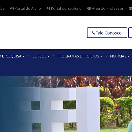
ube
Portal do Aluno
Portal do Ex-aluno
Área do Professor
Fale Conosco
 E PESQUISA
CURSOS
PROGRAMAS E PROJETOS
NOTÍCIAS