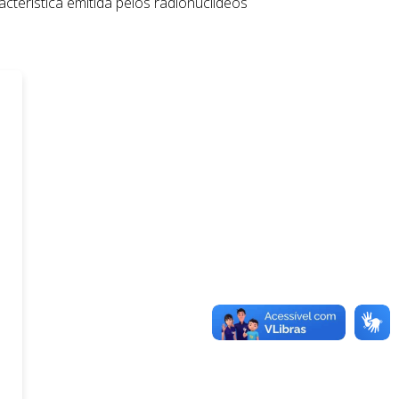
cterística emitida pelos radionuclídeos