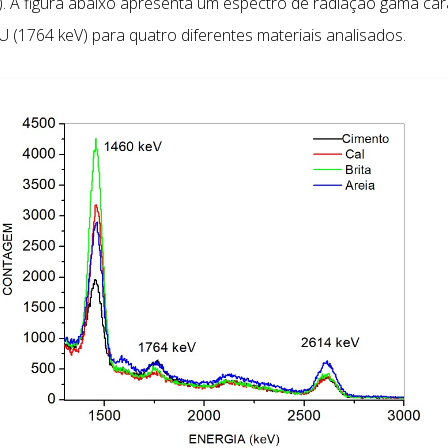
). A figura abaixo apresenta um espectro de radiação gama cara
U (1764 keV) para quatro diferentes materiais analisados.