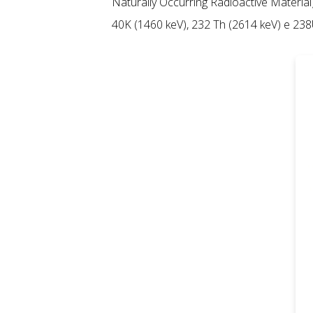
Naturally Occurring Radioactive Material
40K (1460 keV), 232 Th (2614 keV) e 238