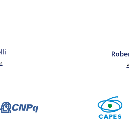
lli
Rober
es
P