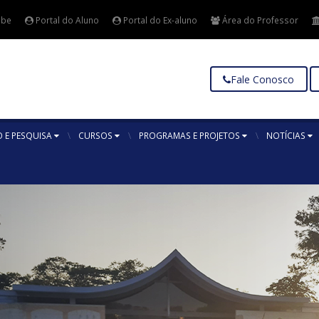
ube
Portal do Aluno
Portal do Ex-aluno
Área do Professor
Fale Conosco
 E PESQUISA
CURSOS
PROGRAMAS E PROJETOS
NOTÍCIAS