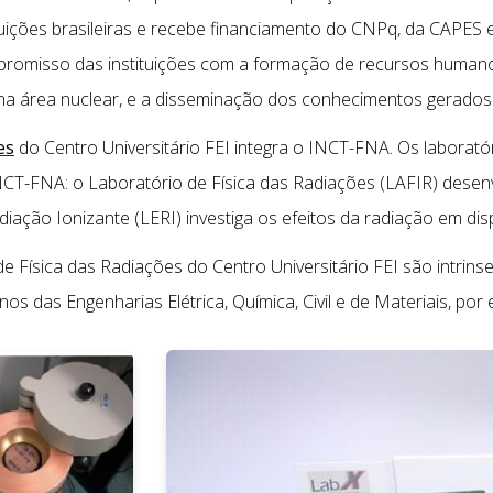
uições brasileiras e recebe financiamento do CNPq, da CAPES 
romisso das instituições com a formação de recursos humanos
na área nuclear, e a disseminação dos conhecimentos gerados 
es
do Centro Universitário FEI integra o INCT-FNA. Os laborat
NCT-FNA: o Laboratório de Física das Radiações (LAFIR) desen
diação Ionizante (LERI) investiga os efeitos da radiação em disp
e Física das Radiações do Centro Universitário FEI são intrins
s das Engenharias Elétrica, Química, Civil e de Materiais, por