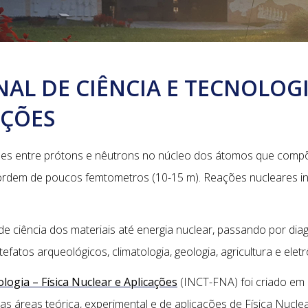
AL DE CIÊNCIA E TECNOLOGIA
AÇÕES
ações entre prótons e nêutrons no núcleo dos átomos que comp
ordem de poucos femtometros (10-15 m). Reações nucleares inc
de ciência dos materiais até energia nuclear, passando por di
efatos arqueológicos, climatologia, geologia, agricultura e eletr
ologia – Física Nuclear e Aplicações
(INCT-FNA) foi criado em
as áreas teórica, experimental e de aplicações de Física Nuclea