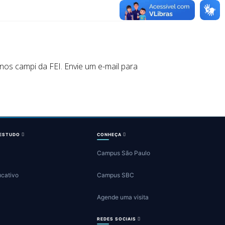
os campi da FEI. Envie um e-mail para
 ESTUDO
CONHEÇA
Campus São Paulo
ucativo
Campus SBC
Agende uma visita
REDES SOCIAIS