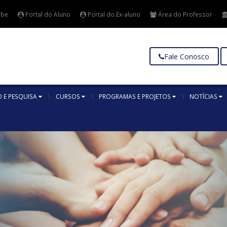
ube
Portal do Aluno
Portal do Ex-aluno
Área do Professor
Fale Conosco
 E PESQUISA
CURSOS
PROGRAMAS E PROJETOS
NOTÍCIAS