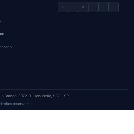
e
sco
Conosco
elo Branco, 3972-B - Assunção, SBC - SP
eitos reservados.