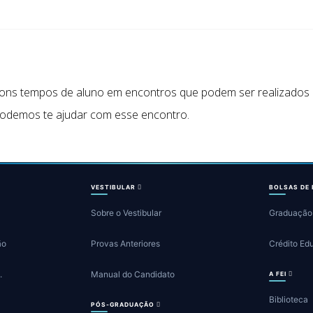
ons tempos de aluno em encontros que podem ser realizados n
odemos te ajudar com esse encontro.
VESTIBULAR
BOLSAS DE
Sobre o Vestibular
Graduação
ão
Provas Anteriores
Crédito Ed
.
Manual do Candidato
A FEI
Biblioteca
PÓS-GRADUAÇÃO