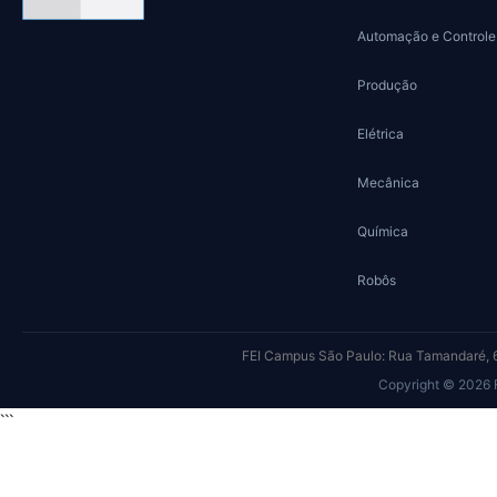
Automação e Controle
Produção
Elétrica
Mecânica
Química
Robôs
FEI Campus São Paulo: Rua Tamandaré, 6
Copyright © 2026
```