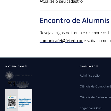
Atualize o seu cadastro!
Encontro de Alumnis
Reveja amigos de turma e relembre os b
comunicafei@fei.edu.br
e saiba como p
INSTITUCIONAL
GRADUAÇÃO
Administração
Ciência da Computaç
Ciência de Dados e I.A
Engenharia Civil