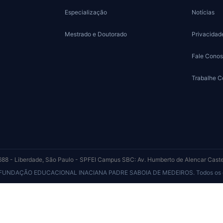
Especialização
Notícias
Mestrado e Doutorado
Privacidad
Fale Cono
Trabalhe 
88 - Liberdade, São Paulo - SP
FEI Campus SBC: Av. Humberto de Alencar Cast
 FUNDAÇÃO EDUCACIONAL INACIANA PADRE SABOIA DE MEDEIROS. Todos os dir