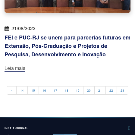
21/08/2023
FEI e PUC-RJ se unem para parcerias futuras em
Extensão, Pós-Graduação e Projetos de
Pesquisa, Desenvolvimento e Inovação
Leia mais
Previous
«
14
15
16
17
18
19
20
21
22
23
INSTITUCIONAL