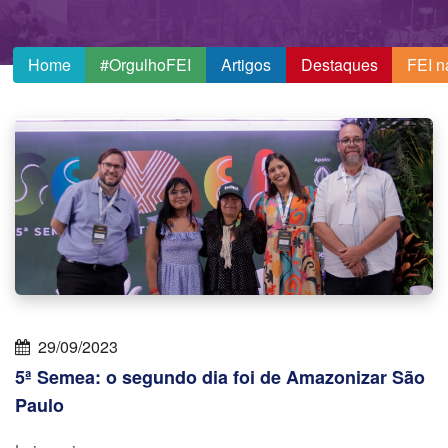
Home
#OrgulhoFEI
Artigos
Destaques
FEI n
29/09/2023
5ª Semea: o segundo dia foi de Amazonizar São
Paulo