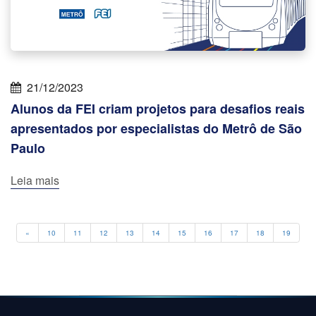
21/12/2023
Alunos da FEI criam projetos para desafios reais
apresentados por especialistas do Metrô de São
Paulo
Leia mais
Previous
«
10
11
12
13
14
15
16
17
18
19