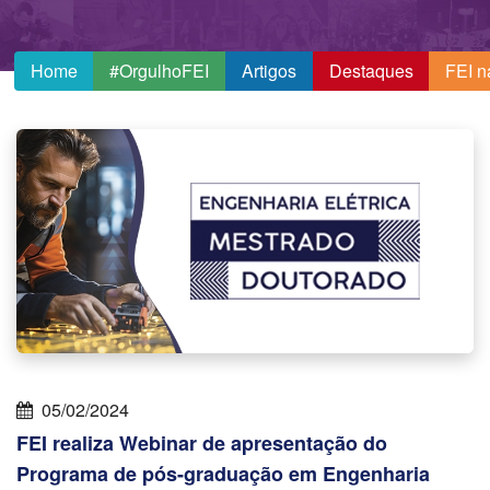
Home
#OrgulhoFEI
Artigos
Destaques
FEI n
05/02/2024
FEI realiza Webinar de apresentação do
Programa de pós-graduação em Engenharia