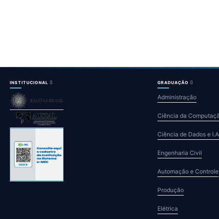
INSTITUCIONAL
GRADUAÇÃO
Administração
Ciência da Computaç
Ciência de Dados e I.A
Engenharia Civil
Automação e Controle
Produção
Elétrica