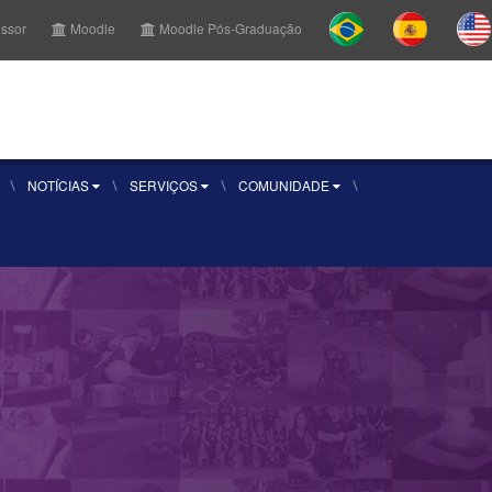
essor
Moodle
Moodle Pós-Graduação
r Aluno
Sou aluno
Inscreva-se
NOTÍCIAS
SERVIÇOS
COMUNIDADE