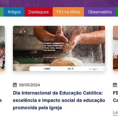
Artigos
Destaques
FEI na Mídia
Observatório
09/05/2024
Dia Internacional da Educação Católica:
FE
e
excelência e impacto social da educação
C
promovida pela Igreja
Le