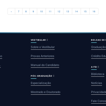
Previous
«
7
8
9
10
11
12
13
14
15
16
VESTIBULAR
BOLSAS DE
Sobre o Vestibular
Graduação
ão
Provas Anteriores
Crédito Ed
.
Manual do Candidato
A FEI
Biblioteca
PÓS-GRADUAÇÃO
Especialização
Notícias
Mestrado e Doutorado
Privacidad
Fale Cono