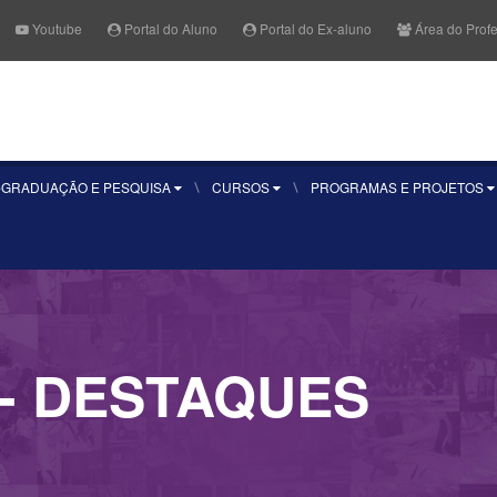
Youtube
Portal do Aluno
Portal do Ex-aluno
Área do Prof
Fale Conosco
Quero se
-GRADUAÇÃO E PESQUISA
CURSOS
PROGRAMAS E PROJETOS
- DESTAQUES