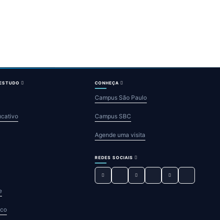
 ESTUDO
CONHEÇA
Campus São Paulo
ucativo
Campus SBC
Agende uma visita
REDES SOCIAIS
e
sco