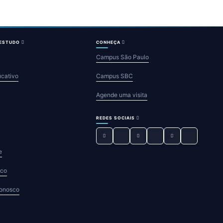
 ESTUDO
CONHEÇA
Campus São Paulo
ucativo
Campus SBC
Agende uma visita
REDES SOCIAIS
e
sco
Conosco