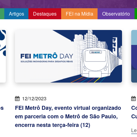
Artigos
Destaques
FEI na Mídia
Observatório
12/12/2023
os
FEI Metrô Day, evento virtual organizado
Co
em parceria com o Metrô de São Paulo,
Cu
encerra nesta terça-feira (12)
Le