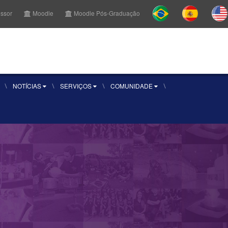
essor
Moodle
Moodle Pós-Graduação
r Aluno
Sou aluno
Inscreva-se
NOTÍCIAS
SERVIÇOS
COMUNIDADE