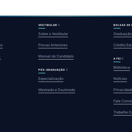
VESTIBULAR
BOLSAS DE
Sobre o Vestibular
Graduação
ão
Provas Anteriores
Crédito Ed
.
Manual do Candidato
A FEI
Biblioteca
PÓS-GRADUAÇÃO
Especialização
Notícias
Mestrado e Doutorado
Privacidad
Fale Cono
Trabalhe 