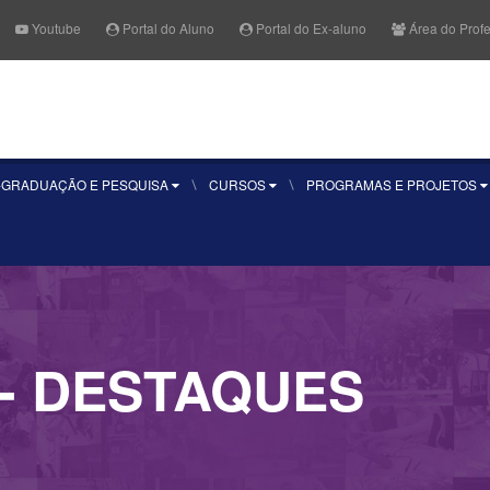
Youtube
Portal do Aluno
Portal do Ex-aluno
Área do Prof
Fale Conosco
Quero se
-GRADUAÇÃO E PESQUISA
CURSOS
PROGRAMAS E PROJETOS
- DESTAQUES