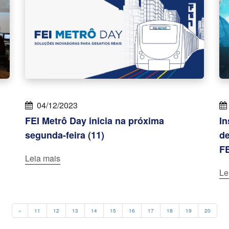
04/12/2023
FEI Metrô Day inicia na próxima
In
segunda-feira (11)
d
FE
Leia mais
Le
Previous
«
11
12
13
14
15
16
17
18
19
20