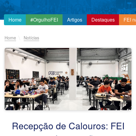
Home
#OrgulhoFEI
Artigos
Destaques
FEI n
Home
Notícias
Recepção de Calouros: FEI