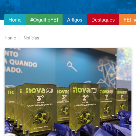
Home
#OrgulhoFEI
Artigos
Destaques
FEI n
Home
Notícias