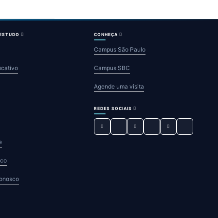
 ESTUDO
CONHEÇA
Campus São Paulo
ucativo
Campus SBC
Agende uma visita
REDES SOCIAIS
e
sco
Conosco