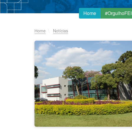
Home
#OrgulhoFEI
Home
Notícias