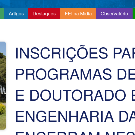
Artigos
Destaques
FEI na Mídia
Observatório
INSCRIÇÕES PA
PROGRAMAS D
E DOUTORADO 
ENGENHARIA DA