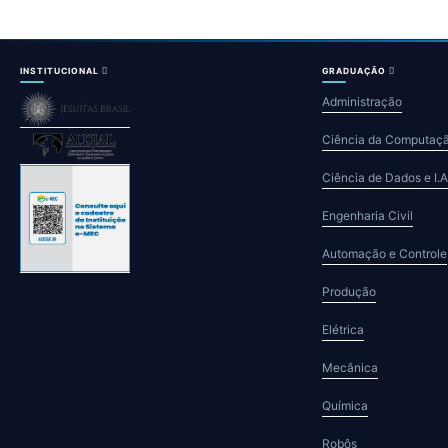
INSTITUCIONAL
GRADUAÇÃO
Administração
Ciência da Computaç
Ciência de Dados e I.A
Engenharia Civil
Automação e Controle
Produção
Elétrica
Mecânica
Química
Robôs