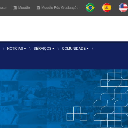
essor
Moodle
Moodle Pós-Graduação
r Aluno
Sou aluno
Inscreva-se
NOTÍCIAS
SERVIÇOS
COMUNIDADE