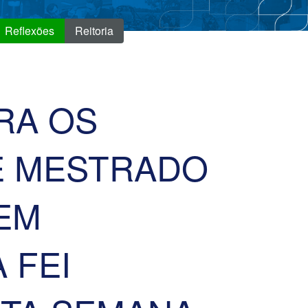
Reflexões
Reitoria
RA OS
E MESTRADO
EM
 FEI