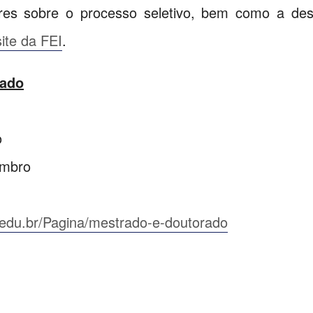
es sobre o processo seletivo, bem como a desc
site da FEI
.
rado
o
embro
ei.edu.br/Pagina/mestrado-e-doutorado