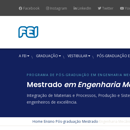
Facebook
Instagram
LinkedIn
Twitter
Yo
A FEI
GRADUAÇÃO
VESTIBULAR
PÓS-GRADUAÇÃO E
PROGRAMA DE PÓS-GRADUAÇÃO EM ENGENHARIA ME
Mestrado
em Engenharia M
Integração de Materiais e Processos, Produção e Sis
engenheiros de excelência.
Home
/
Ensino
/
Pós-graduação
/
Mestrado
/
Engenharia Mecân