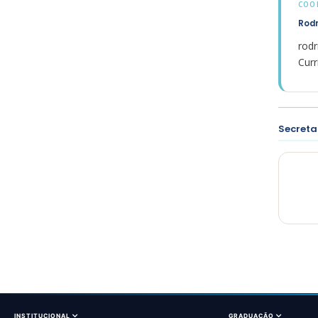
COO
Rod
rod
Curr
Secreta
INSTITUCIONAL
GRADUAÇÃO