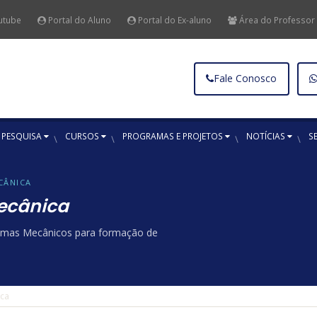
utube
Portal do Aluno
Portal do Ex-aluno
Área do Professor
Fale Conosco
 PESQUISA
CURSOS
PROGRAMAS E PROJETOS
NOTÍCIAS
S
CÂNICA
ecânica
temas Mecânicos para formação de
ica