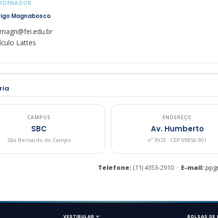
RDENADOR
rigo Magnabosco
rmagn@fei.edu.br
ículo Lattes
ria
CAMPUS
ENDEREÇO
SBC
Av. Humberto
São Bernardo do Campo
nº 3972 · CEP 09850-901
Telefone:
(11) 4353-2910 ·
E-mail:
ppg
VESTIBULAR
BOLSAS DE