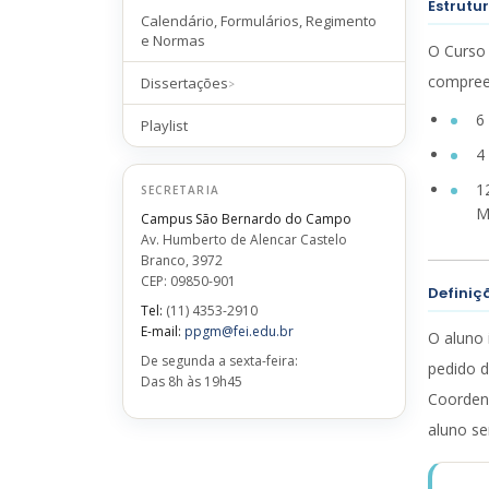
Estrutu
Calendário, Formulários, Regimento
e Normas
O Curso 
compree
Dissertações
6
Playlist
4
1
SECRETARIA
M
Campus São Bernardo do Campo
Av. Humberto de Alencar Castelo
Branco, 3972
CEP: 09850-901
Definiç
Tel:
(11) 4353-2910
E-mail:
ppgm@fei.edu.br
O aluno 
De segunda a sexta-feira:
pedido d
Das 8h às 19h45
Coordena
aluno se