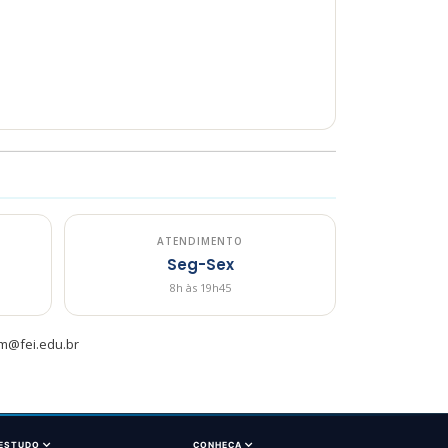
ATENDIMENTO
Seg-Sex
8h às 19h45
m@fei.edu.br
 ESTUDO
CONHEÇA