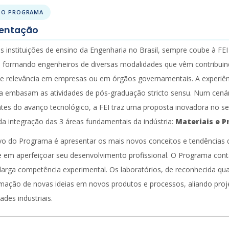
 O PROGRAMA
entação
s instituições de ensino da Engenharia no Brasil, sempre coube à F
 formando engenheiros de diversas modalidades que vêm contribuind
e relevância em empresas ou em órgãos governamentais. A experiên
 embasam as atividades de pós-graduação stricto sensu. Num cenár
tes do avanço tecnológico, a FEI traz uma proposta inovadora no 
da integração das 3 áreas fundamentais da indústria:
Materiais e P
vo do Programa é apresentar os mais novos conceitos e tendências d
e em aperfeiçoar seu desenvolvimento profissional. O Programa con
 larga competência experimental. Os laboratórios, de reconhecida qu
mação de novas ideias em novos produtos e processos, aliando proj
ades industriais.