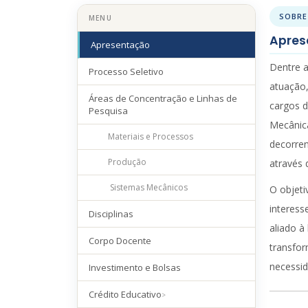
SOBRE
MENU
Apres
Apresentação
Dentre a
Processo Seletivo
atuação,
Áreas de Concentração e Linhas de
cargos d
Pesquisa
Mecânica
Materiais e Processos
decorren
Produção
através 
Sistemas Mecânicos
O objeti
interess
Disciplinas
aliado à
Corpo Docente
transfor
necessid
Investimento e Bolsas
Crédito Educativo