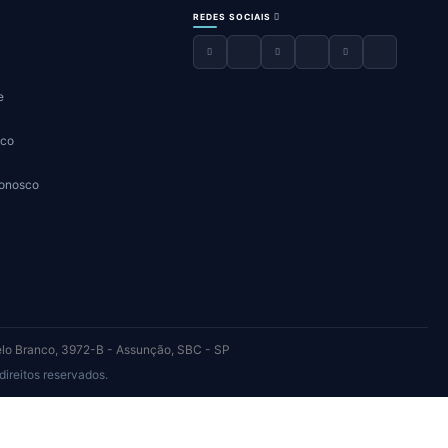
REDES SOCIAIS
e
sco
Conosco
elo Branco, 3972-B - Assunção, SBC - SP
eitos reservados.