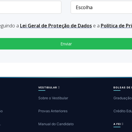
eguindo a
Lei Geral de Proteção de Dados
e a
Política de P
VESTIBULAR
BOLSAS DE
Sobre o Vestibular
Graduação
ão
Provas Anteriores
Crédito Ed
.
Manual do Candidato
A FEI