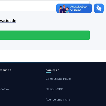
rivacidade
.
 ESTUDO
CONHEÇA
Campus São Paulo
ucativo
Campus SBC
Agende uma visita