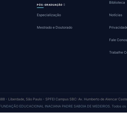
Biblioteca
PÓS-GRADUAÇÃO
Especialização
Notícias
Mestrado e Doutorado
Privacidad
Fale Cono
Trabalhe 
88 - Liberdade, São Paulo - SP
FEI Campus SBC: Av. Humberto de Alencar Cast
 FUNDAÇÃO EDUCACIONAL INACIANA PADRE SABOIA DE MEDEIROS. Todos os dir