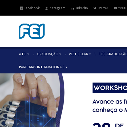
Facebook
Instagram
LinkedIn
Twitter
Yout
A FEI
GRADUAÇÃO
VESTIBULAR
PÓS-GRADUAÇÃO
PARCERIAS INTERNACIONAIS