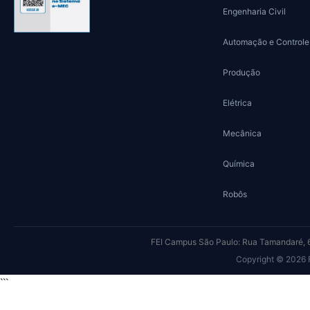
Engenharia Civil
Automação e Controle
Produção
Elétrica
Mecânica
Química
Robôs
FEI Campus São Paulo: Rua Tamandaré, 6
Copyright © 2026
```