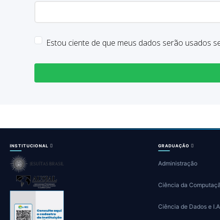
Estou ciente de que meus dados serão usados s
INSTITUCIONAL
GRADUAÇÃO
Administração
Ciência da Computaç
Ciência de Dados e I.A