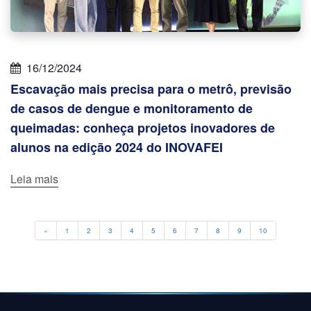
16/12/2024
Escavação mais precisa para o metrô, previsão
de casos de dengue e monitoramento de
queimadas: conheça projetos inovadores de
alunos na edição 2024 do INOVAFEI
Leia mais
Previous
«
1
2
3
4
5
6
7
8
9
10