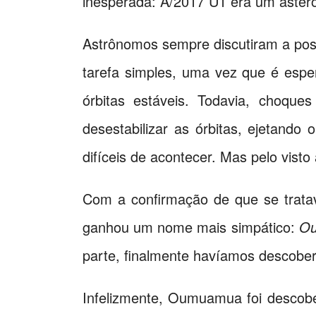
inesperada: A/2017 U1 era um aster
Astrônomos sempre discutiram a pos
tarefa simples, uma vez que é espe
órbitas estáveis. Todavia, choque
desestabilizar as órbitas, ejetando
difíceis de acontecer. Mas pelo vist
Com a confirmação de que se tratav
ganhou um nome mais simpático:
O
parte, finalmente havíamos descober
Infelizmente, Oumuamua foi descobe