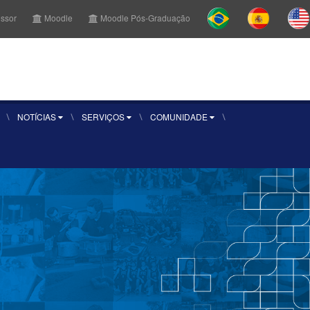
essor
Moodle
Moodle Pós-Graduação
r Aluno
Sou aluno
Inscreva-se
NOTÍCIAS
SERVIÇOS
COMUNIDADE