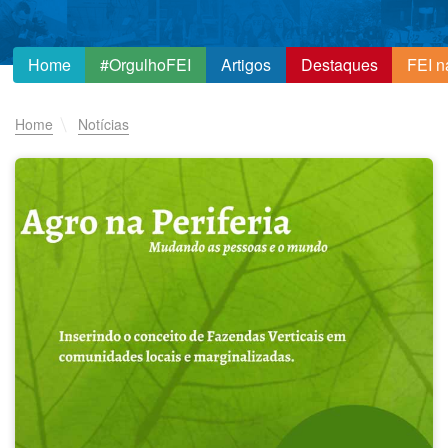
Home
#OrgulhoFEI
Artigos
Destaques
FEI n
Home
Notícias