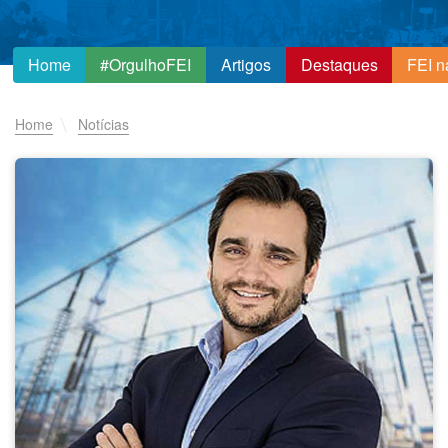
Home
#OrgulhoFEI
Artigos
Destaques
FEI n
Home
Notícias