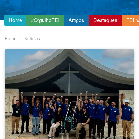
Home
#OrgulhoFEI
Artigos
Destaques
FEI n
Home
Notícias