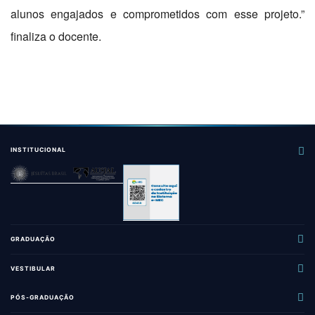
alunos engajados e comprometidos com esse projeto.”
finaliza o docente.
INSTITUCIONAL
GRADUAÇÃO
Administração
VESTIBULAR
Ciência da Computação
Sobre o Vestibular
PÓS-GRADUAÇÃO