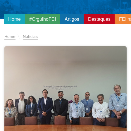
Home
#OrgulhoFEI
Artigos
Destaques
FEI n
Home
Notícias