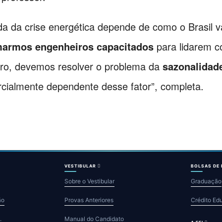
a da crise energética depende de como o Brasil va
marmos engenheiros capacitados
para lidarem c
turo, devemos resolver o problema da
sazonalidad
arcialmente dependente desse fator”, completa.
VESTIBULAR
BOLSAS DE
Sobre o Vestibular
Graduação
ão
Provas Anteriores
Crédito Ed
.
Manual do Candidato