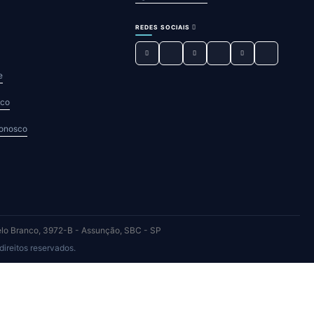
REDES SOCIAIS
e
sco
Conosco
elo Branco, 3972-B - Assunção, SBC - SP
eitos reservados.