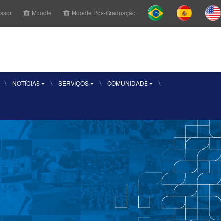
essor
Moodle
Moodle Pós-Graduação
r Aluno
Sou aluno
Inscreva-se
NOTÍCIAS
SERVIÇOS
COMUNIDADE