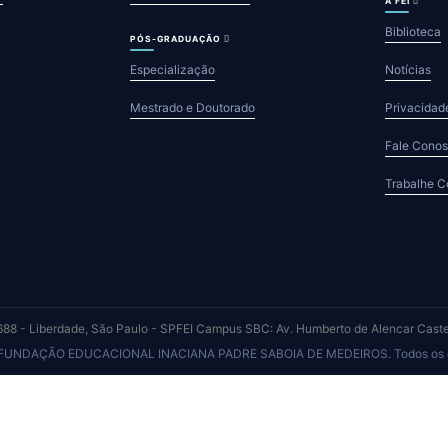
A FEI
Biblioteca
PÓS-GRADUAÇÃO
Especialização
Notícias
Mestrado e Doutorado
Privacidad
Fale Cono
Trabalhe 
88 - Liberdade, São Paulo - SP
FEI Campus SBC: Av. Humberto de Alencar Cast
 FUNDAÇÃO EDUCACIONAL INACIANA PADRE SABOIA DE MEDEIROS. Todos os dir