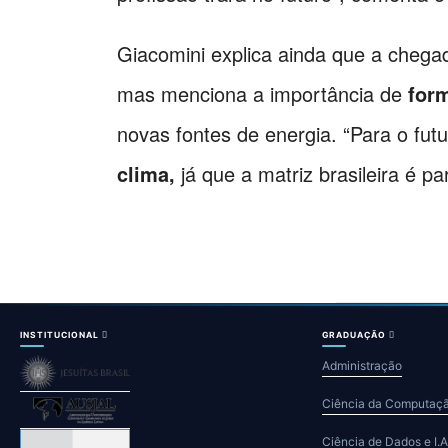
Giacomini explica ainda que a chegad
mas menciona a importância de
for
novas fontes de energia. “Para o fu
clima,
já que a matriz brasileira é p
INSTITUCIONAL
GRADUAÇÃO
Administração
Ciência da Computaç
Ciência de Dados e I.A