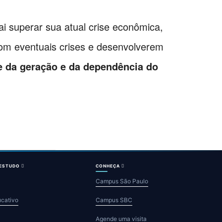
i superar sua atual crise econômica,
om eventuais crises e desenvolverem
e da geração e da dependência do
 ESTUDO
CONHEÇA
Campus São Paulo
ucativo
Campus SBC
Agende uma visita