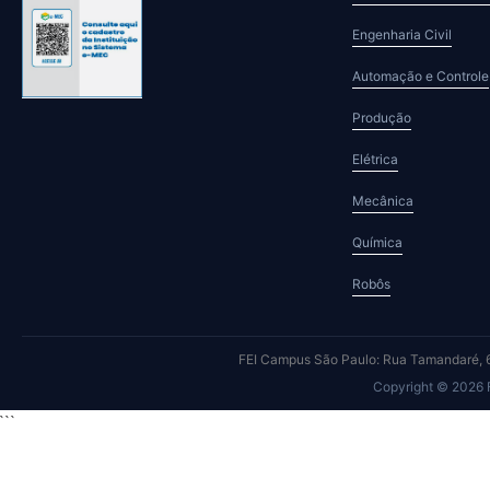
Engenharia Civil
Automação e Controle
Produção
Elétrica
Mecânica
Química
Robôs
FEI Campus São Paulo: Rua Tamandaré, 6
Copyright © 2026
```