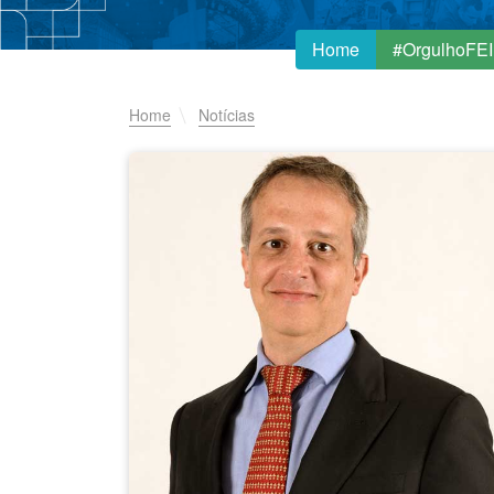
Home
#OrgulhoFEI
Home
Notícias