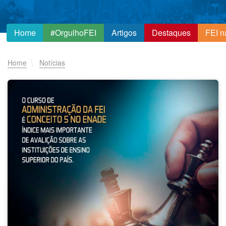
Home
#OrgulhoFEI
Artigos
Destaques
FEI n
Home
Notícias