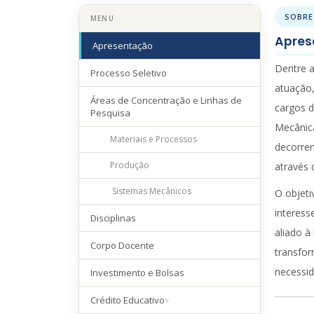
SOBRE
MENU
Apres
Apresentação
Dentre a
Processo Seletivo
atuação,
Áreas de Concentração e Linhas de
cargos d
Pesquisa
Mecânica
Materiais e Processos
decorren
Produção
através 
Sistemas Mecânicos
O objeti
interess
Disciplinas
aliado à
Corpo Docente
transfor
necessid
Investimento e Bolsas
Crédito Educativo