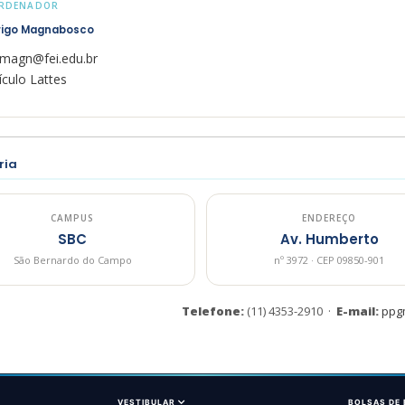
RDENADOR
rigo Magnabosco
rmagn@fei.edu.br
ículo Lattes
ria
CAMPUS
ENDEREÇO
SBC
Av. Humberto
São Bernardo do Campo
nº 3972 · CEP 09850-901
Telefone:
(11) 4353-2910 ·
E-mail:
ppg
VESTIBULAR
BOLSAS DE