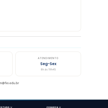
ATENDIMENTO
Seg-Sex
8h às 19h45
m@fei.edu.br
 ESTUDO
CONHEÇA