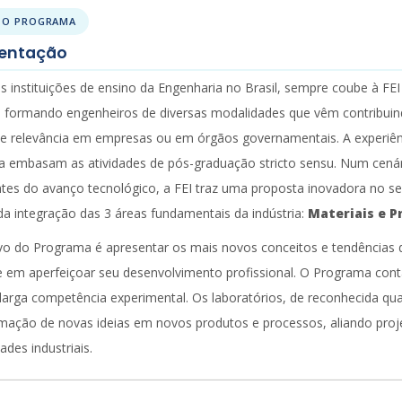
 O PROGRAMA
entação
s instituições de ensino da Engenharia no Brasil, sempre coube à F
 formando engenheiros de diversas modalidades que vêm contribuind
e relevância em empresas ou em órgãos governamentais. A experiên
 embasam as atividades de pós-graduação stricto sensu. Num cenár
tes do avanço tecnológico, a FEI traz uma proposta inovadora no 
da integração das 3 áreas fundamentais da indústria:
Materiais e P
vo do Programa é apresentar os mais novos conceitos e tendências d
e em aperfeiçoar seu desenvolvimento profissional. O Programa con
 larga competência experimental. Os laboratórios, de reconhecida qu
mação de novas ideias em novos produtos e processos, aliando proj
ades industriais.