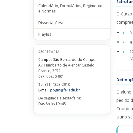
Estrutu
Calendário, Formulários, Regimento
e Normas
O Curso 
compree
Dissertações
6
Playlist
4
1
SECRETARIA
M
Campus São Bernardo do Campo
Av. Humberto de Alencar Castelo
Branco, 3972
CEP: 09850-901
Definiç
Tel:
(11) 4353-2910
E-mail:
ppgm@fei.edu.br
O aluno 
De segunda a sexta-feira:
pedido d
Das 8h às 19h45
Coordena
aluno se