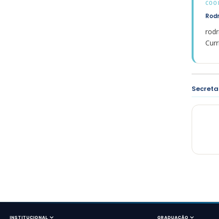
COO
Rod
rod
Curr
Secreta
INSTITUCIONAL
GRADUAÇÃO