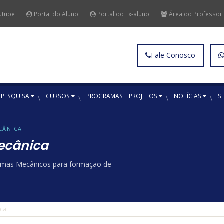
utube
Portal do Aluno
Portal do Ex-aluno
Área do Professor
Fale Conosco
 PESQUISA
CURSOS
PROGRAMAS E PROJETOS
NOTÍCIAS
S
CÂNICA
ecânica
temas Mecânicos para formação de
ica