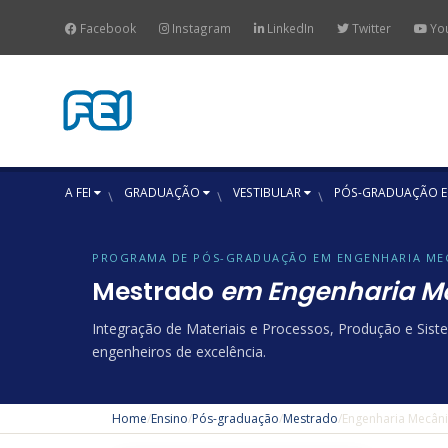
Facebook
Instagram
LinkedIn
Twitter
Yo
A FEI
GRADUAÇÃO
VESTIBULAR
PÓS-GRADUAÇÃO E
PROGRAMA DE PÓS-GRADUAÇÃO EM ENGENHARIA ME
Mestrado
em Engenharia M
Integração de Materiais e Processos, Produção e Sis
engenheiros de excelência.
Home
/
Ensino
/
Pós-graduação
/
Mestrado
/
Engenharia Mecân